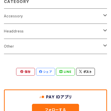
CATEGORY
Accessory
earrings
Headdress
pierce
linestone comb
Other
necklace
wire accessory
globe
保存
シェア
LINE
ポスト
corsage
tiare
ringpillow
katyusha
PAY IDアプリ
bonne
フォローする