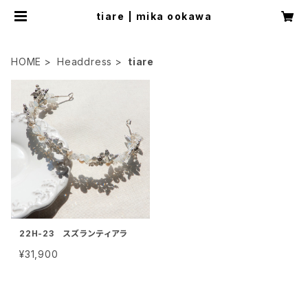
tiare | mika ookawa
HOME
Headdress
tiare
22H-23 スズランティアラ
¥31,900