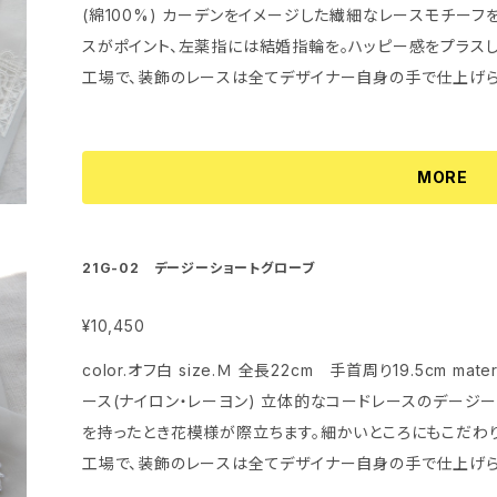
(綿100%) カーデンをイメージした繊細なレースモチーフを配したデザインです。 右薬指につけたレー
スがポイント、左薬指には結婚指輪を。ハッピー感をプラスして。 グローブは特殊ミシンの縫製
工場で、装飾のレースは全てデザイナー自身の手で仕上げら
MORE
21G-02 デージーショートグローブ
¥10,450
color.オフ白 size.Ｍ 全長22cm 手首周り19.5cm ma
ース(ナイロン・レーヨン) 立体的なコードレースのデージーがポイントのショートグローブです。 ブーケ
を持ったとき花模様が際立ちます。細かいところにもこだわりを。 グローブは特殊ミシンの縫製
工場で、装飾のレースは全てデザイナー自身の手で仕上げら