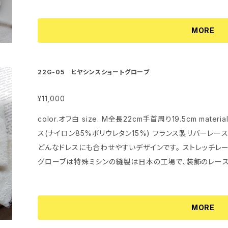
MORE
22G-05 ヒヤシンスショートグローブ
¥11,000
color.オフ白 size. M全長22cm手首周り19.5cm mat
ス(ナイロン85%ポリウレタン15%) フランス製リバーレースを裾に配したシンプルなショートグローブ。
どんなドレスにも合わせやすいデザインです。 ストレッチレ
グローブは特殊ミシンの縫製は日本の工場で、装飾のレー
います。
MORE