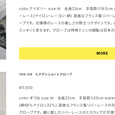
color.アイボリー size.Ｍ 全長23cm 手首周り19.5cm
ーレース(ナイロン・レーヨン・綿) 高価なフランス製リバーレースを裾に配したエレガントなショートグロ
ーブです。 花模様のレースの美しさが際立つデザインです。
スッキリと見せます。 グローブは特殊ミシンの縫製は日本の工場で、装飾のレースは全てデザイナー自身
の手で仕上げられています。
MORE
19G-06 ヒナゲシショートグローブ
¥11,000
color.オフ白 size.Ｍ 全長22cm 手首周り20cm mat
(綿68%ナイロン32%) 高価なフランス製リバーレースの花モチーフをアシンメトリーに配したショート
グローブです。 裾に配したリバーレースのスカラップが可憐