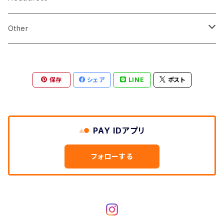
pierce
linestone comb
Other
necklace
wire accessory
globe
保存
シェア
LINE
ポスト
corsage
tiare
ringpillow
katyusha
PAY IDアプリ
bonne
フォローする
flower
garland