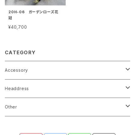
20H-06 ガーデンローズ花
冠
¥40,700
CATEGORY
Accessory
earrings
Headdress
pierce
linestone comb
Other
necklace
wire accessory
globe