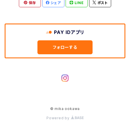
保存
シェア
LINE
ポスト
corsage
tiare
ringpillow
katyusha
PAY IDアプリ
bonne
フォローする
flower
garland
talk hat
© mika ookawa
net veil
Powered by