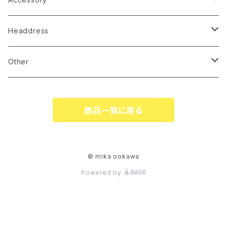
earrings
Headdress
pierce
linestone comb
Other
necklace
wire accessory
globe
商品一覧に戻る
corsage
tiare
ringpillow
katyusha
© mika ookawa
Powered by
bonne
flower