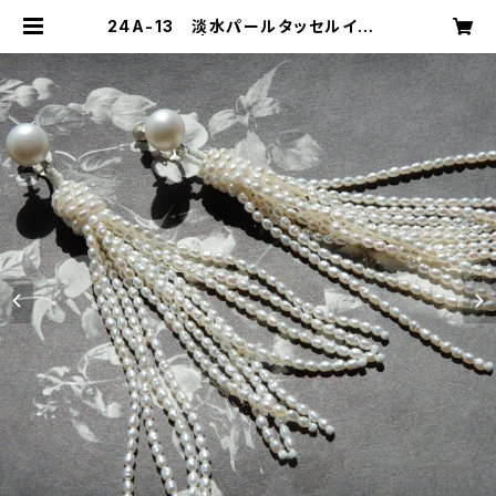
24A-13 淡水パールタッセルイヤリ
ング | mika ookawa