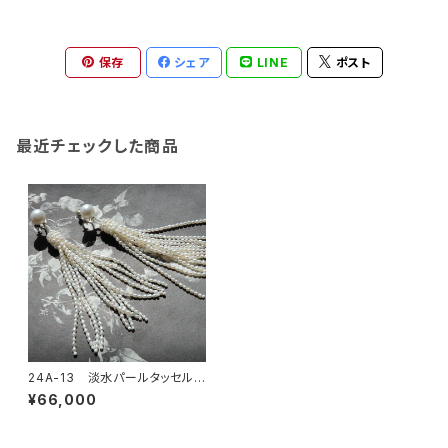
保存
シェア
LINE
ポスト
最近チェックした商品
24A-13 淡水パールタッセルイ
ヤリング
¥66,000