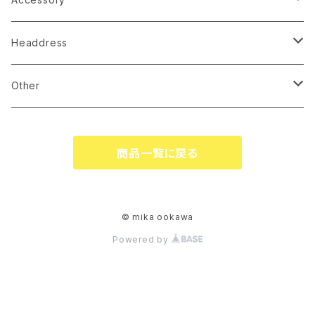
earrings
Headdress
pierce
linestone comb
Other
necklace
wire accessory
globe
商品一覧に戻る
corsage
tiare
ringpillow
katyusha
© mika ookawa
Powered by
bonne
flower