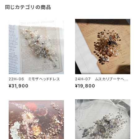
同じカテゴリの商品
22H-06 ミモザヘッドドレス
24H-07 ムスカリブーケヘッ
ドドレス
¥31,900
¥19,800