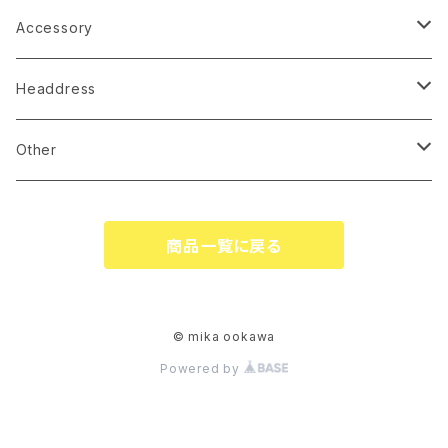
Accessory
earrings
Headdress
pierce
linestone comb
Other
necklace
wire accessory
globe
商品一覧に戻る
corsage
tiare
ringpillow
katyusha
© mika ookawa
Powered by
bonne