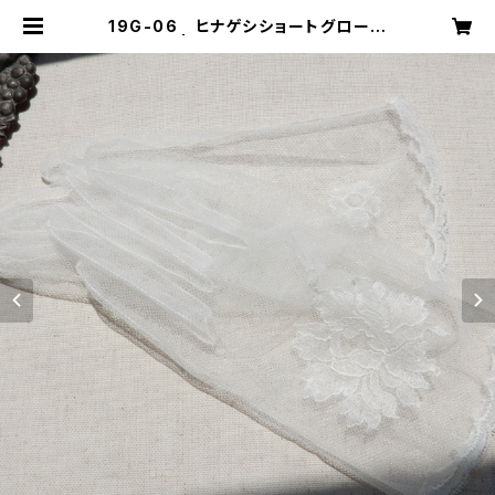
19G-06 ヒナゲシショートグローブ
| mika ookawa