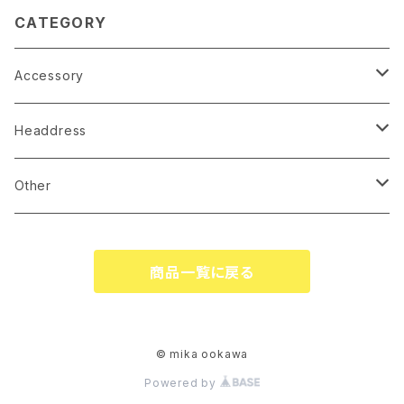
CATEGORY
Accessory
earrings
Headdress
pierce
linestone comb
Other
necklace
wire accessory
globe
商品一覧に戻る
corsage
tiare
ringpillow
katyusha
© mika ookawa
Powered by