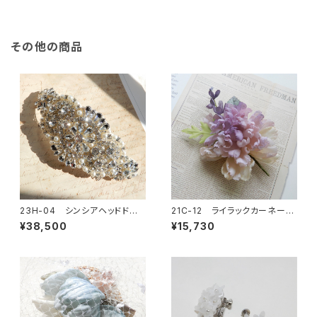
その他の商品
23H-04 シンシアヘッドドレ
21C-12 ライラックカーネーシ
ス
ョンコサージュ
¥38,500
¥15,730