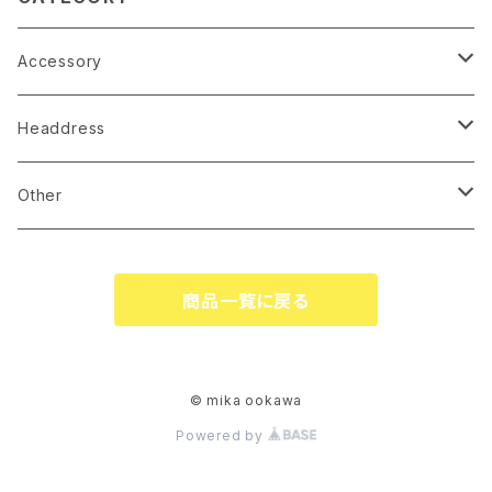
Accessory
earrings
Headdress
pierce
linestone comb
Other
necklace
wire accessory
globe
商品一覧に戻る
corsage
tiare
ringpillow
katyusha
© mika ookawa
Powered by
bonne