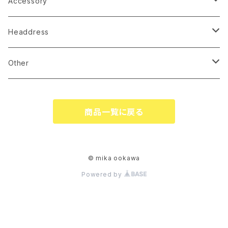
Accessory
earrings
Headdress
pierce
linestone comb
Other
necklace
wire accessory
globe
商品一覧に戻る
corsage
tiare
ringpillow
katyusha
© mika ookawa
Powered by
bonne
flower