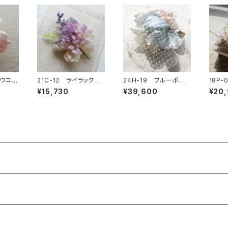
ヨウコサ
21C-12 ライラックカ
24H-19 ブルーポピ
18P
ーネーションコサージュ
ーヘッドドレス
グピロ
¥15,730
¥39,600
¥20