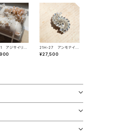
-01 アジサイリン
21H-27 アンモナイト
ー
ヘッドドレス
,900
¥27,500