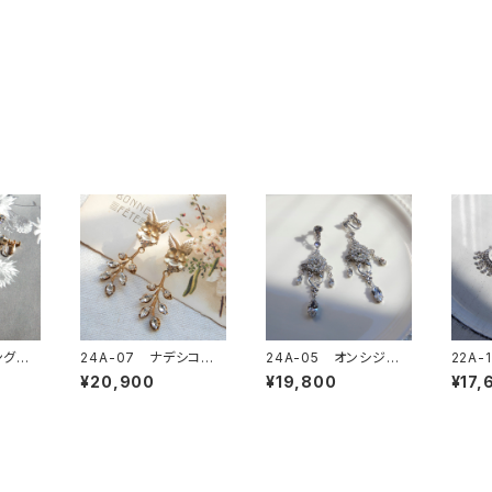
ングシ
24A-07 ナデシコイ
24A-05 オンシジウ
22A
ング
ヤリングorピアス
ムイヤリングorピアス
リング
¥20,900
¥19,800
¥17,