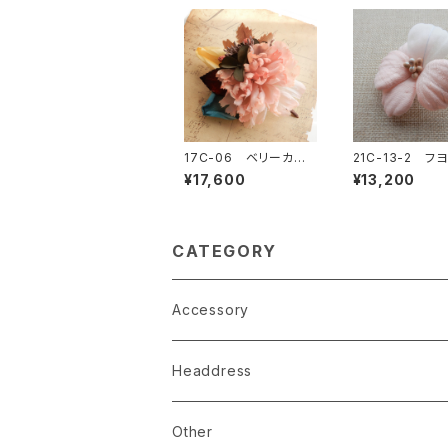
17C-06 ベリーカー
21C-13-2 フ
ネーションコサージュ
ージュ
¥17,600
¥13,200
CATEGORY
Accessory
earrings
Headdress
pierce
linestone comb
Other