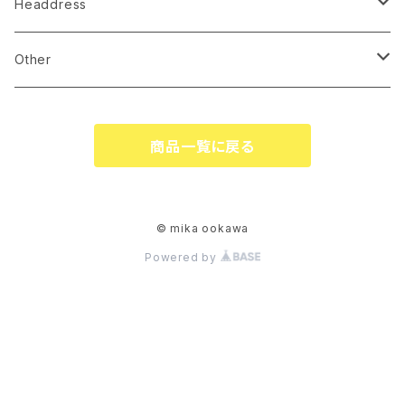
earrings
Headdress
pierce
linestone comb
Other
necklace
wire accessory
globe
商品一覧に戻る
corsage
tiare
ringpillow
katyusha
© mika ookawa
Powered by
bonne
flower
garland