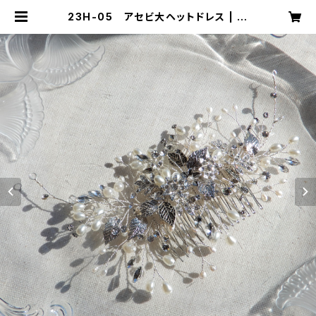
23H-05 アセビ大ヘットドレス | m
ika ookawa