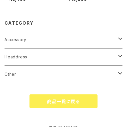
CATEGORY
Accessory
earrings
Headdress
pierce
linestone comb
Other
necklace
wire accessory
globe
商品一覧に戻る
corsage
tiare
ringpillow
katyusha