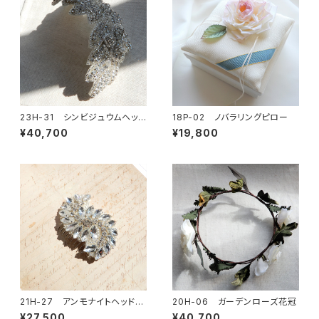
23H-31 シンビジュウムヘッド
18P-02 ノバラリングピロー
ドレス
¥40,700
¥19,800
21H-27 アンモナイトヘッドド
20H-06 ガーデンローズ花冠
レス
¥27,500
¥40,700