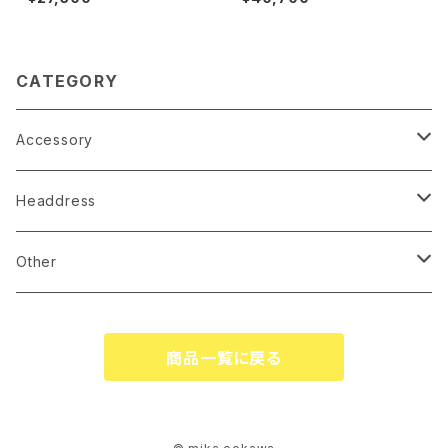
CATEGORY
Accessory
earrings
Headdress
pierce
linestone comb
Other
necklace
wire accessory
globe
商品一覧に戻る
corsage
tiare
ringpillow
katyusha