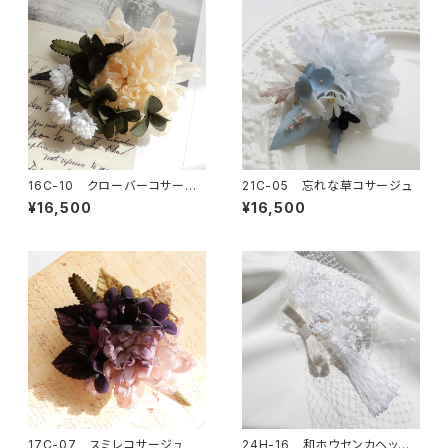
16C-10 クローバーコサージ
21C-05 忘れな草コサージュ
ュ
¥16,500
¥16,500
17C-07 スミレコサージュ
24H-16 和ホウセンカヘッドド