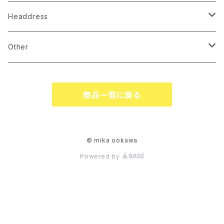
earrings
Headdress
pierce
linestone comb
Other
necklace
wire accessory
globe
商品一覧に戻る
corsage
tiare
ringpillow
katyusha
© mika ookawa
Powered by
bonne
flower