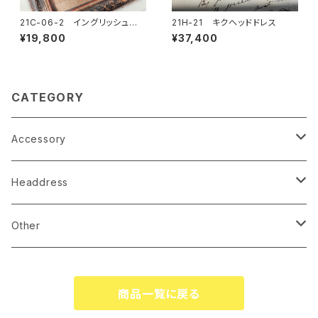
21C-06-2 イングリッシュロ
21H-21 キクヘッドドレス
ーズコサージュ
¥19,800
¥37,400
CATEGORY
Accessory
earrings
Headdress
pierce
linestone comb
Other
necklace
wire accessory
globe
商品一覧に戻る
corsage
tiare
ringpillow