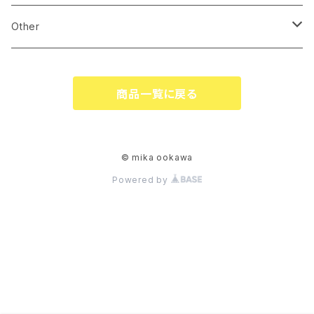
pierce
linestone comb
Other
necklace
wire accessory
globe
商品一覧に戻る
corsage
tiare
ringpillow
katyusha
© mika ookawa
Powered by
bonne
flower
garland