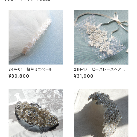
24V-01 桜草ミニベール
21H-17 ビーズレースヘアバ
ンド
¥30,800
¥31,900