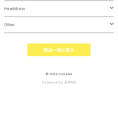
earrings
Headdress
pierce
linestone comb
Other
necklace
wire accessory
globe
商品一覧に戻る
corsage
tiare
ringpillow
katyusha
© mika ookawa
Powered by
bonne
flower