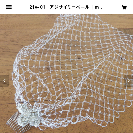
21v-01 アジサイミニベール | mik
a ookawa